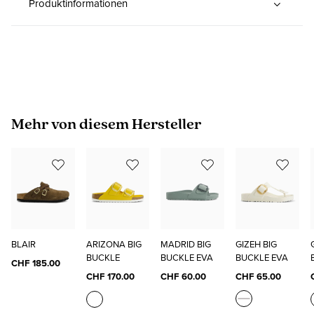
Produktinformationen
Produktgalerie überspringen
Mehr von diesem Hersteller
BLAIR
ARIZONA BIG
MADRID BIG
GIZEH BIG
BUCKLE
BUCKLE EVA
BUCKLE EVA
CHF 185.00
CHF 170.00
CHF 60.00
CHF 65.00