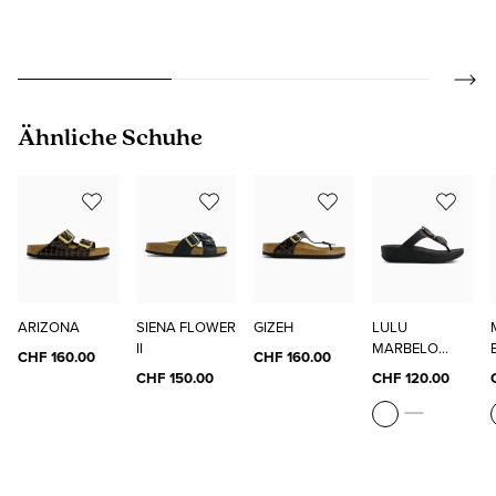
Produktgalerie überspringen
Ähnliche Schuhe
ARIZONA
SIENA FLOWER
GIZEH
LULU
II
MARBELO
CHF 160.00
CHF 160.00
STONE
CHF 150.00
CHF 120.00