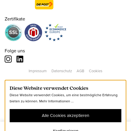
35
CHF 60.00
nur noch wenige verfügbar
Zertifikate
36
CHF 60.00
37
CHF 60.00
Folge uns
38
CHF 60.00
Impressum
Datenschutz
AGB
Cookies
39
CHF 60.00
Diese Website verwendet Cookies
Diese Website verwendet Cookies, um eine bestmögliche Erfahrung
40
CHF 60.00
bieten zu können.
Mehr Informationen ...
Alle Cookies akzeptieren
41
CHF 60.00
nur noch wenige verfügbar