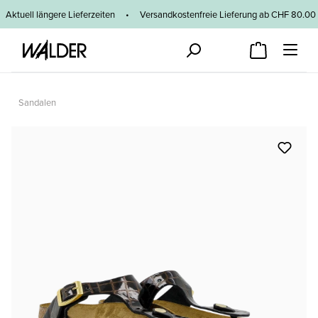
Zum Hauptinhalt springen
Aktuell längere Lieferzeiten
•
Versandkostenfreie Lieferung ab CHF 80
Sandalen
Bildergalerie überspringen