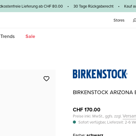
dkostenfreie Lieferung ab CHF 80.00 • 30 Tage Rückgaberecht • Kauf au
Stores
 Trends
Sale
BIRKENSTOCK ARIZONA 
CHF 170.00
Versa
Preise inkl. MwSt., ggfs. zzgl.
Sofort verfügbar, Lieferzeit: 2-6 
Farbe:
schwarz