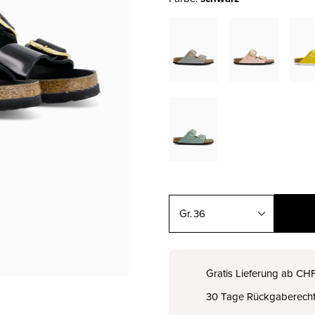
36
35
CHF 170.00
Gratis Lieferung ab CH
30 Tage Rückgaberech
36
CHF 170.00