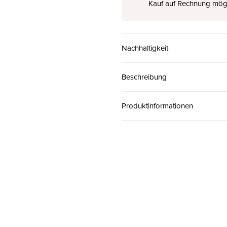
Kauf auf Rechnung mög
37
CHF 170.00
Nachhaltigkeit
38
CHF 170.00
Beschreibung
39
CHF 170.00
Produktinformationen
40
CHF 170.00
41
CHF 170.00
42
CHF 170.00