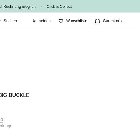
f Rechnung möglich • Click & Collect
Suchen
Anmelden
Wunschliste
Warenkorb
BIG BUCKLE
nd
Werktage