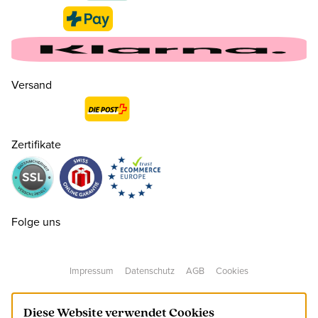
Versand
35
CHF 150.00
nur noch wenige verfügbar
Zertifikate
36
CHF 150.00
37
CHF 150.00
Folge uns
38
CHF 150.00
Impressum
Datenschutz
AGB
Cookies
39
CHF 150.00
Diese Website verwendet Cookies