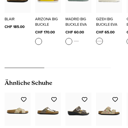
BLAIR
ARIZONA BIG
MADRID BIG
GIZEH BIG
BUCKLE
BUCKLE EVA
BUCKLE EVA
CHF 185.00
CHF 170.00
CHF 60.00
CHF 65.00
Produktgalerie überspringen
Ähnliche Schuhe