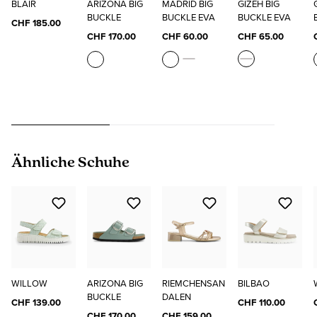
BLAIR
ARIZONA BIG
MADRID BIG
GIZEH BIG
BUCKLE
BUCKLE EVA
BUCKLE EVA
CHF 185.00
CHF 170.00
CHF 60.00
CHF 65.00
Produktgalerie überspringen
Ähnliche Schuhe
WILLOW
ARIZONA BIG
RIEMCHENSAN
BILBAO
BUCKLE
DALEN
CHF 139.00
CHF 110.00
CHF 170.00
CHF 159.00