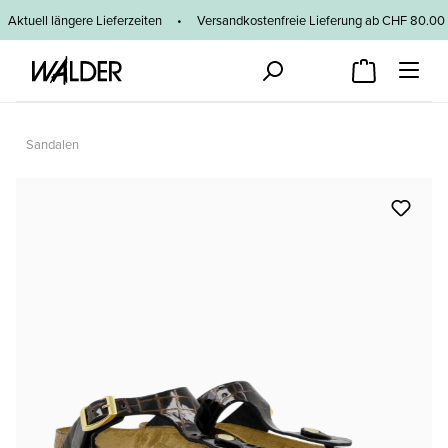
Zum Hauptinhalt springen
Aktuell längere Lieferzeiten
•
Versandkostenfreie Lieferung ab CHF 80
Sandalen
Bildergalerie überspringen