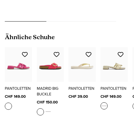
Produktgalerie überspringen
Ähnliche Schuhe
PANTOLETTEN
MADRID BIG
PANTOLETTEN
PANTOLETTEN
BUCKLE
CHF 149.00
CHF 39.00
CHF 149.00
CHF 150.00