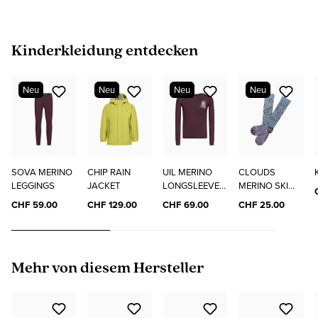
Produktgalerie überspringen
Kinderkleidung entdecken
Neu
Neu
Neu
Neu
SOVA MERINO
CHIP RAIN
UIL MERINO
CLOUDS
LEGGINGS
JACKET
LONGSLEEVE
MERINO SKI
"ELO"
SOCKS
CHF 59.00
CHF 129.00
CHF 69.00
CHF 25.00
Produktgalerie überspringen
Mehr von diesem Hersteller