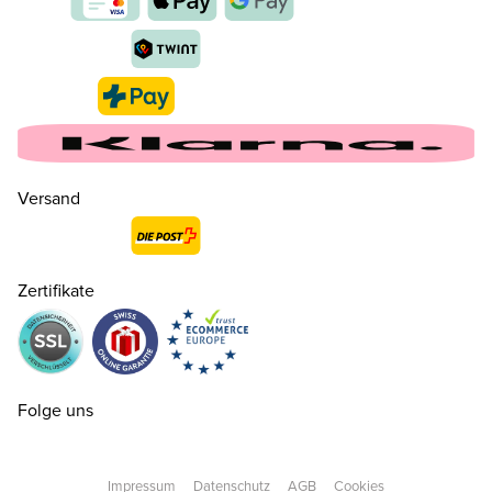
Versand
31
CHF 80.00
nur noch wenige verfügbar
Zertifikate
32
CHF 80.00
33
CHF 80.00
Folge uns
34
CHF 80.00
Impressum
Datenschutz
AGB
Cookies