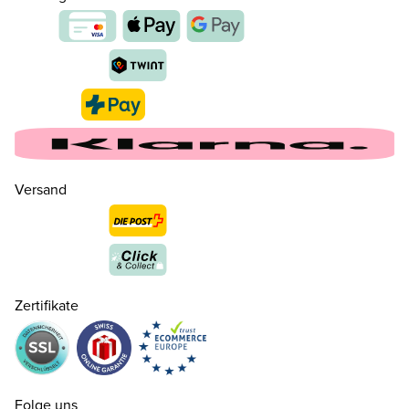
Versand
35
CHF 160.00
nur noch wenige verfügbar
Zertifikate
36
CHF 160.00
37
CHF 160.00
Folge uns