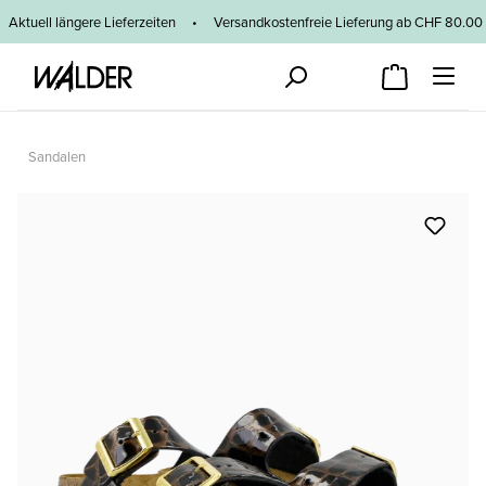
Zum Hauptinhalt springen
Aktuell längere Lieferzeiten
•
Versandkostenfreie Lieferung ab CHF 80
Sandalen
Bildergalerie überspringen