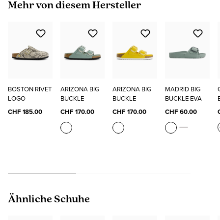
Produktgalerie überspringen
Mehr von diesem Hersteller
BOSTON RIVET
ARIZONA BIG
ARIZONA BIG
MADRID BIG
LOGO
BUCKLE
BUCKLE
BUCKLE EVA
CHF 185.00
CHF 170.00
CHF 170.00
CHF 60.00
Produktgalerie überspringen
Ähnliche Schuhe