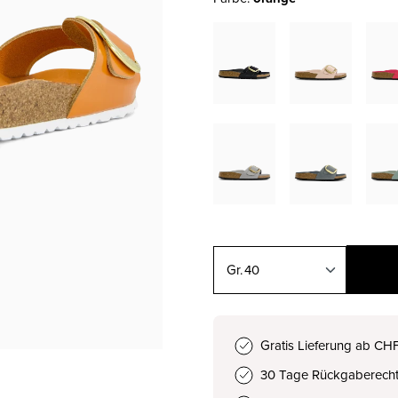
40
36
CHF 150.00
Gratis Lieferung ab CH
30 Tage Rückgaberech
37
CHF 150.00