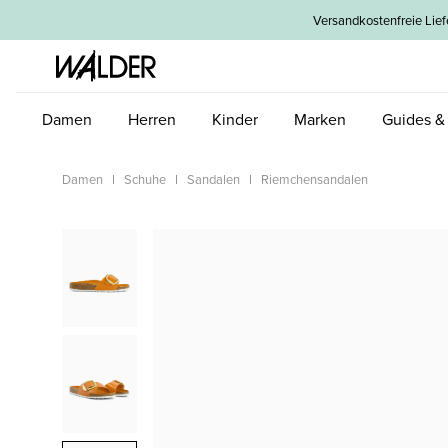
um Hauptinhalt springen
Zur Hauptnavigation springen
Versandkostenfreie L
Damen
Herren
Kinder
Marken
Guides &
Damen
Schuhe
Sandalen
Riemchensandalen
Bildergalerie überspringen