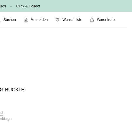
ich • Click & Collect
Suchen
Anmelden
Wunschliste
Warenkorb
IG BUCKLE
nd
Werktage