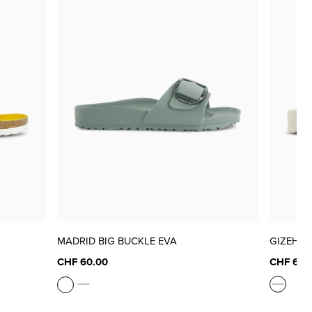
MADRID BIG BUCKLE EVA
GIZEH B
CHF 60.00
CHF 65.