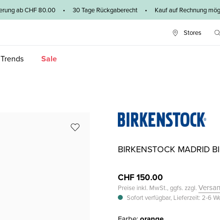
ieferung ab CHF 80.00 • 30 Tage Rückgaberecht • Kauf auf Rechnung mögl
Stores
 Trends
Sale
BIRKENSTOCK MADRID B
CHF 150.00
Versa
Preise inkl. MwSt., ggfs. zzgl.
Sofort verfügbar, Lieferzeit: 2-6 
Farbe:
orange