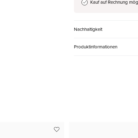
Kauf auf Rechnung mög
38
CHF 150.00
Nachhaltigkeit
39
CHF 150.00
Produktinformationen
40
CHF 150.00
41
CHF 150.00