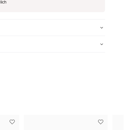
lich
nur noch wenige verfügbar