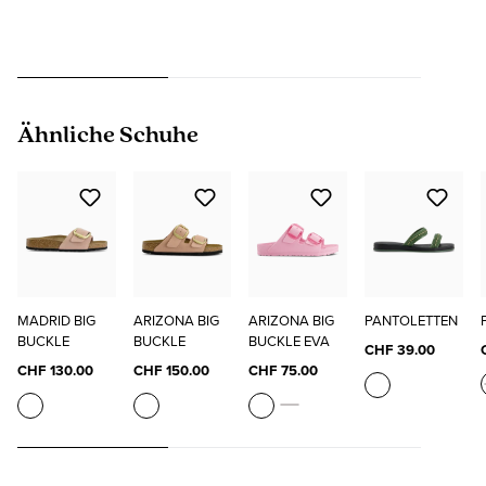
Produktgalerie überspringen
Ähnliche Schuhe
MADRID BIG
ARIZONA BIG
ARIZONA BIG
PANTOLETTEN
BUCKLE
BUCKLE
BUCKLE EVA
CHF 39.00
CHF 130.00
CHF 150.00
CHF 75.00