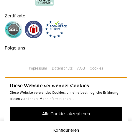
35
CHF 60.00
nur noch wenige verfügbar
Zertifikate
36
CHF 60.00
37
CHF 60.00
Folge uns
38
CHF 60.00
Impressum
Datenschutz
AGB
Cookies
39
CHF 60.00
Diese Website verwendet Cookies
Diese Website verwendet Cookies, um eine bestmögliche Erfahrung
40
CHF 60.00
bieten zu können.
Mehr Informationen ...
Alle Cookies akzeptieren
41
CHF 60.00
Konfigurieren