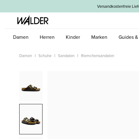
um Hauptinhalt springen
Zur Hauptnavigation springen
Versandkostenfreie L
Damen
Herren
Kinder
Marken
Guides &
Damen
Schuhe
Sandalen
Riemchensandalen
Bildergalerie überspringen