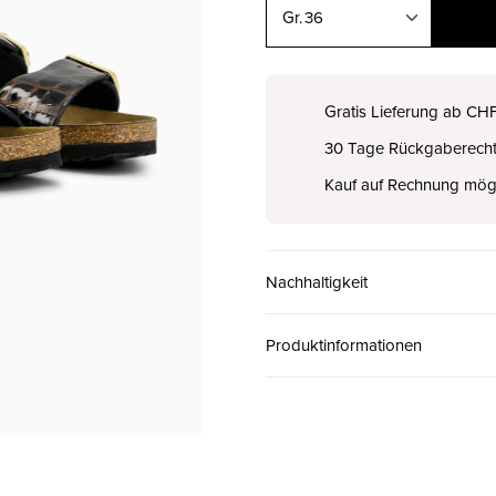
36
35
CHF 160.00
Gratis Lieferung ab CH
30 Tage Rückgaberech
36
CHF 160.00
Kauf auf Rechnung mög
37
CHF 160.00
Nachhaltigkeit
38
CHF 160.00
Produktinformationen
39
CHF 160.00
40
CHF 160.00