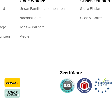
Über Walder
Unsere Filialen
ard
Unser Familienunternehmen
Store Finder
Nachhaltigkeit
Click & Collect
rage
Jobs & Karriere
dungen
Medien
Zertifikate