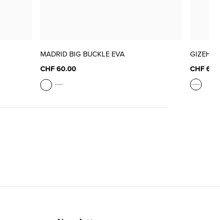
MADRID BIG BUCKLE EVA
GIZEH B
CHF 60.00
CHF 65.