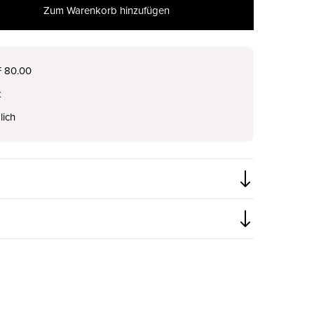
Zum Warenkorb hinzufügen
nur noch wenige verfügbar
F 80.00
t
lich