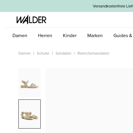
um Hauptinhalt springen
Zur Hauptnavigation springen
Versandkostenfreie L
Damen
Herren
Kinder
Marken
Guides &
Damen
Schuhe
Sandalen
Riemchensandalen
Bildergalerie überspringen