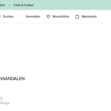
ich • Click & Collect
Suchen
Anmelden
Wunschliste
Warenkorb
ENSANDALEN
nd
Werktage