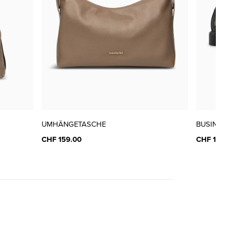
UMHÄNGETASCHE
BUSINES
CHF 159.00
CHF 169