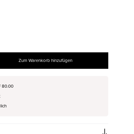
Zum Warenkorb hinzufügen
F 80.00
t
nur noch wenige verfügbar
lich