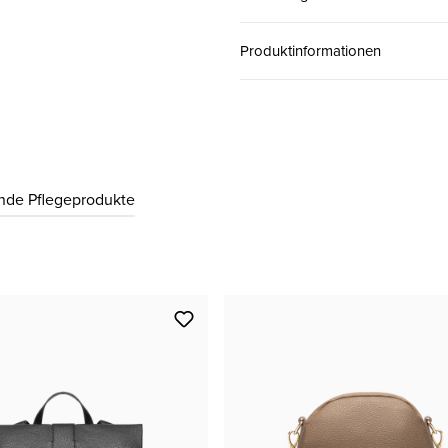
38
CHF 139.00
Produktinformationen
39
CHF 139.00
40
CHF 139.00
nde Pflegeprodukte
41
CHF 139.00