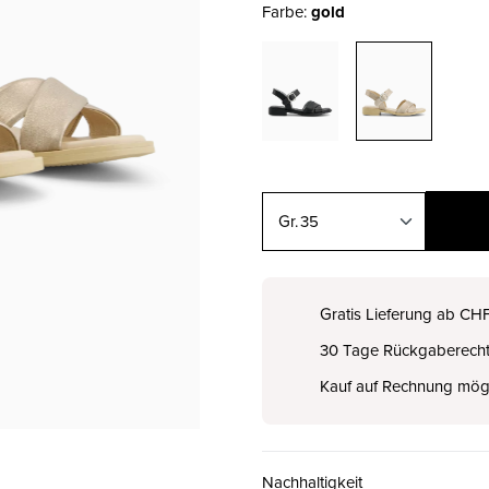
Farbe:
gold
35
35
CHF 139.00
Gratis Lieferung ab CH
30 Tage Rückgaberech
36
CHF 139.00
Kauf auf Rechnung mög
37
CHF 139.00
Nachhaltigkeit