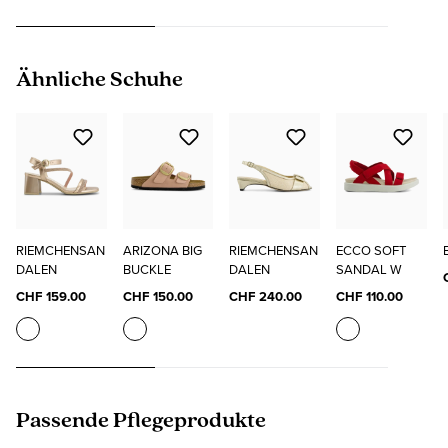
Produktgalerie überspringen
Ähnliche Schuhe
RIEMCHENSAN
ARIZONA BIG
RIEMCHENSAN
ECCO SOFT
DALEN
BUCKLE
DALEN
SANDAL W
CHF 159.00
CHF 150.00
CHF 240.00
CHF 110.00
Produktgalerie überspringen
Passende Pflegeprodukte