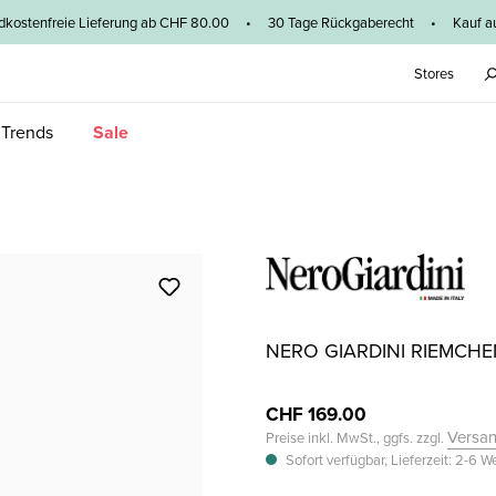
dkostenfreie Lieferung ab CHF 80.00 • 30 Tage Rückgaberecht • Kauf au
Stores
 Trends
Sale
NERO GIARDINI RIEMCH
CHF 169.00
Versa
Preise inkl. MwSt., ggfs. zzgl.
Sofort verfügbar, Lieferzeit: 2-6 