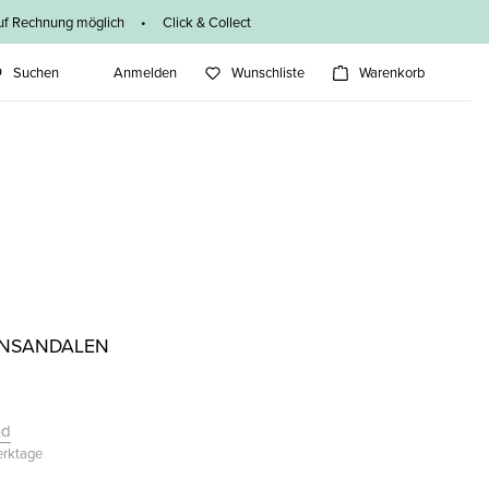
f Rechnung möglich • Click & Collect
Suchen
Anmelden
Wunschliste
Warenkorb
ENSANDALEN
nd
Werktage