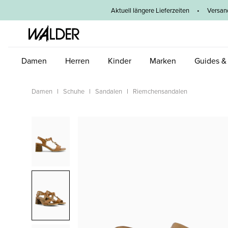
um Hauptinhalt springen
Zur Hauptnavigation springen
Aktuell längere Lieferzeiten
•
Versan
Damen
Herren
Kinder
Marken
Guides &
Damen
Schuhe
Sandalen
Riemchensandalen
Bildergalerie überspringen