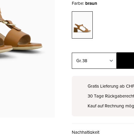
Farbe:
braun
38
35
CHF 169.00
Gratis Lieferung ab CH
30 Tage Rückgaberech
36
CHF 169.00
Kauf auf Rechnung mög
37
CHF 169.00
Nachhaltigkeit