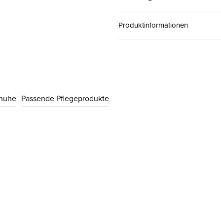
38
CHF 169.00
Produktinformationen
39
CHF 169.00
40
CHF 169.00
chuhe
Passende Pflegeprodukte
41
CHF 169.00