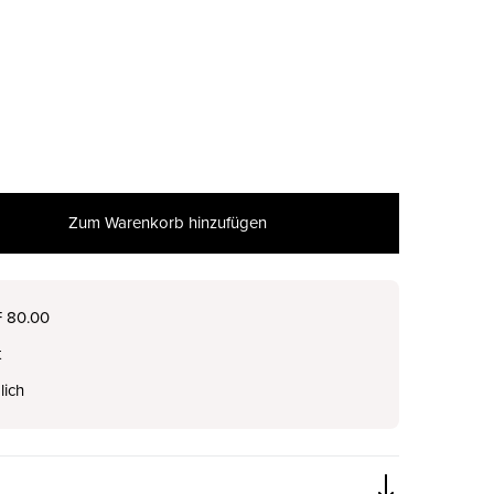
Zum Warenkorb hinzufügen
nur noch wenige verfügbar
F 80.00
t
nur noch wenige verfügbar
lich
nur noch wenige verfügbar