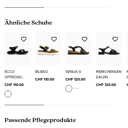
Produktgalerie überspringen
Ähnliche Schuhe
ECCO
BILBAO
GENUA G
RIEMCHENSAN
OFFROAD
DALEN
CHF 110.00
CHF 120.00
ROAM W
CHF 110.00
CHF 120.00
Produktgalerie überspringen
Passende Pflegeprodukte