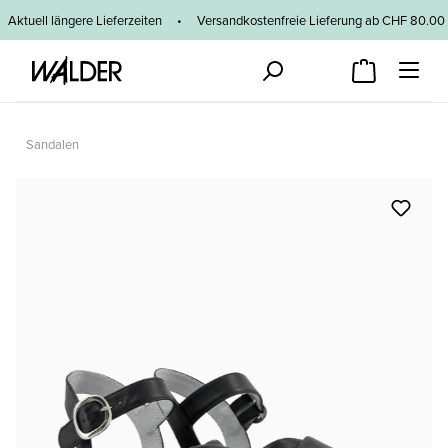
Zum Hauptinhalt springen
Aktuell längere Lieferzeiten
•
Versandkostenfreie Lieferung ab CHF 80
Sandalen
Bildergalerie überspringen