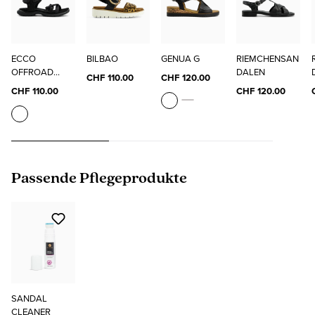
ECCO
BILBAO
GENUA G
RIEMCHENSAN
OFFROAD
DALEN
CHF 110.00
CHF 120.00
ROAM W
CHF 110.00
CHF 120.00
Produktgalerie überspringen
Passende Pflegeprodukte
SANDAL
CLEANER