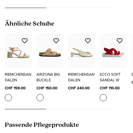
Produktgalerie überspringen
Ähnliche Schuhe
RIEMCHENSAN
ARIZONA BIG
RIEMCHENSAN
ECCO SOFT
DALEN
BUCKLE
DALEN
SANDAL W
CHF 159.00
CHF 150.00
CHF 240.00
CHF 110.00
Produktgalerie überspringen
Passende Pflegeprodukte