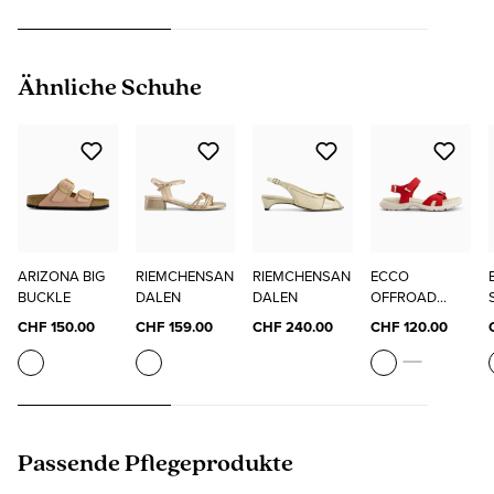
Produktgalerie überspringen
Ähnliche Schuhe
ARIZONA BIG
RIEMCHENSAN
RIEMCHENSAN
ECCO
BUCKLE
DALEN
DALEN
OFFROAD
ROAM W
CHF 150.00
CHF 159.00
CHF 240.00
CHF 120.00
Produktgalerie überspringen
Passende Pflegeprodukte