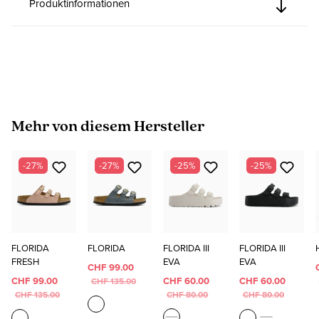
Produktinformationen
Produktgalerie überspringen
Mehr von diesem Hersteller
-27%
-27%
-25%
-25%
FLORIDA
FLORIDA
FLORIDA III
FLORIDA III
FRESH
EVA
EVA
CHF 99.00
CHF 99.00
CHF 60.00
CHF 60.00
CHF 135.00
CHF 135.00
CHF 80.00
CHF 80.00