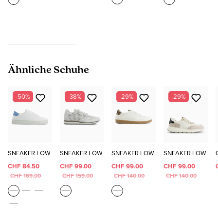
Produktgalerie überspringen
Ähnliche Schuhe
-50%
-38%
-29%
-29%
SNEAKER LOW
SNEAKER LOW
SNEAKER LOW
SNEAKER LOW
CHF 84.50
CHF 99.00
CHF 99.00
CHF 99.00
CHF 169.00
CHF 159.00
CHF 140.00
CHF 140.00