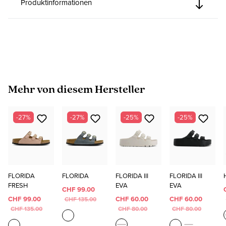
Produktinformationen
Produktgalerie überspringen
Mehr von diesem Hersteller
-27%
-27%
-25%
-25%
FLORIDA
FLORIDA
FLORIDA III
FLORIDA III
FRESH
EVA
EVA
CHF 99.00
CHF 99.00
CHF 60.00
CHF 60.00
CHF 135.00
CHF 135.00
CHF 80.00
CHF 80.00