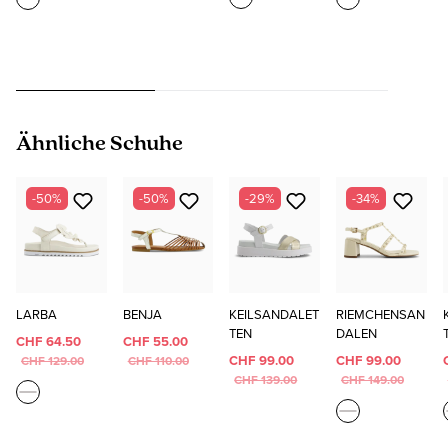
Produktgalerie überspringen
Ähnliche Schuhe
-50%
-50%
-29%
-34%
LARBA
BENJA
KEILSANDALET
RIEMCHENSAN
TEN
DALEN
CHF 64.50
CHF 55.00
CHF 99.00
CHF 99.00
CHF 129.00
CHF 110.00
CHF 139.00
CHF 149.00