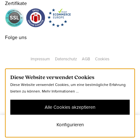
Zertifikate
40
CHF 180.00
nur noch wenige verfügbar
Folge uns
41
CHF 180.00
nur noch wenige verfügbar
Impressum
Datenschutz
AGB
Cookies
42
CHF 180.00
Diese Website verwendet Cookies
Diese Website verwendet Cookies, um eine bestmögliche Erfahrung
43
CHF 180.00
bieten zu können.
Mehr Informationen ...
Alle Cookies akzeptieren
44
CHF 180.00
nur noch wenige verfügbar
Konfigurieren
40
Zum Warenkorb hinzufügen
45
CHF 180.00
nur noch wenige verfügbar