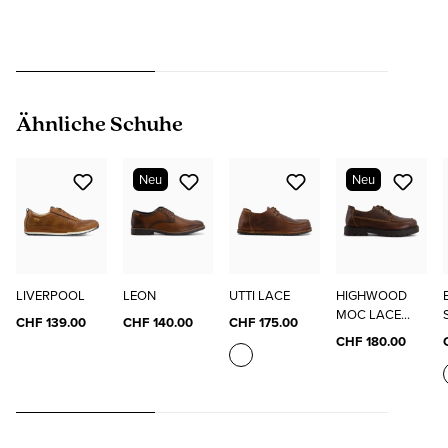
Produktgalerie überspringen
Ähnliche Schuhe
Neu
Neu
LIVERPOOL
LEON
UTTI LACE
HIGHWOOD
MOC LACE
CHF 139.00
CHF 140.00
CHF 175.00
LOW
CHF 180.00