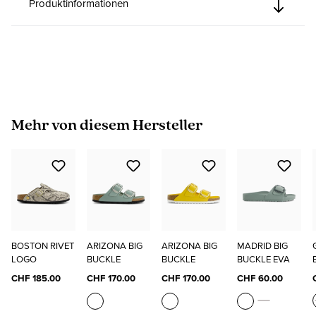
Produktinformationen
Produktgalerie überspringen
Mehr von diesem Hersteller
BOSTON RIVET
ARIZONA BIG
ARIZONA BIG
MADRID BIG
LOGO
BUCKLE
BUCKLE
BUCKLE EVA
CHF 185.00
CHF 170.00
CHF 170.00
CHF 60.00