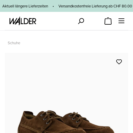
Zum Hauptinhalt springen
Aktuell längere Lieferzeiten
•
Versandkostenfreie Lieferung ab CHF 80
Schuhe
Bildergalerie überspringen