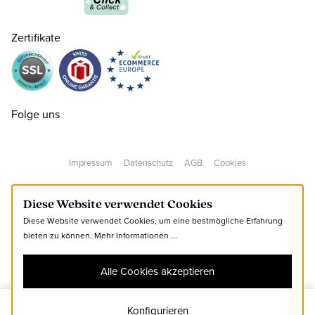
Zertifikate
40
CHF 180.00
nur noch wenige verfügbar
Folge uns
41
CHF 180.00
nur noch wenige verfügbar
Impressum
Datenschutz
AGB
Cookies
42
CHF 180.00
Diese Website verwendet Cookies
Diese Website verwendet Cookies, um eine bestmögliche Erfahrung
43
CHF 180.00
bieten zu können.
Mehr Informationen ...
Alle Cookies akzeptieren
44
CHF 180.00
nur noch wenige verfügbar
Konfigurieren