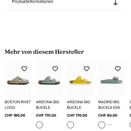
Produktinformationen
Produktgalerie überspringen
Mehr von diesem Hersteller
BOSTON RIVET
ARIZONA BIG
ARIZONA BIG
MADRID BIG
LOGO
BUCKLE
BUCKLE
BUCKLE EVA
CHF 185.00
CHF 170.00
CHF 170.00
CHF 60.00