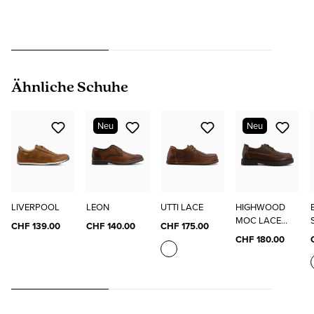
Produktgalerie überspringen
Ähnliche Schuhe
Neu
Neu
LIVERPOOL
LEON
UTTI LACE
HIGHWOOD
MOC LACE
CHF 139.00
CHF 140.00
CHF 175.00
LOW
CHF 180.00