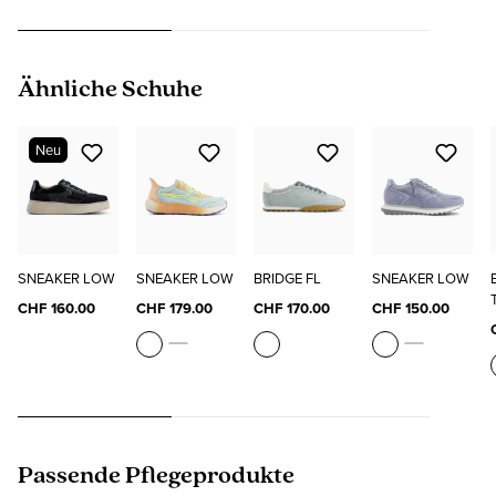
Produktgalerie überspringen
Ähnliche Schuhe
Neu
SNEAKER LOW
SNEAKER LOW
BRIDGE FL
SNEAKER LOW
CHF 160.00
CHF 179.00
CHF 170.00
CHF 150.00
Produktgalerie überspringen
Passende Pflegeprodukte