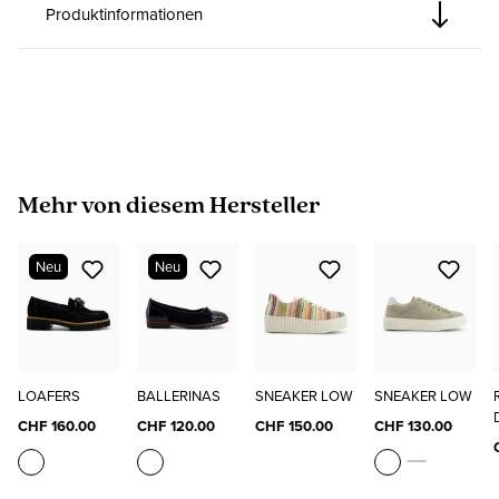
Produktinformationen
Produktgalerie überspringen
Mehr von diesem Hersteller
Neu
Neu
LOAFERS
BALLERINAS
SNEAKER LOW
SNEAKER LOW
CHF 160.00
CHF 120.00
CHF 150.00
CHF 130.00