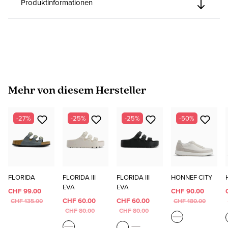
Produktinformationen
Produktgalerie überspringen
Mehr von diesem Hersteller
-27%
-25%
-25%
-50%
FLORIDA
FLORIDA III
FLORIDA III
HONNEF CITY
EVA
EVA
CHF 99.00
CHF 90.00
CHF 60.00
CHF 60.00
CHF 135.00
CHF 180.00
CHF 80.00
CHF 80.00