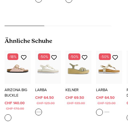
Produktgalerie überspringen
Ähnliche Schuhe
-18%
-50%
-50%
-50%
ARIZONA BIG
LARBA
KELNER
LARBA
BUCKLE
CHF 64.50
CHF 69.50
CHF 64.50
CHF 140.00
CHF 129.00
CHF 139.00
CHF 129.00
CHF 170.00