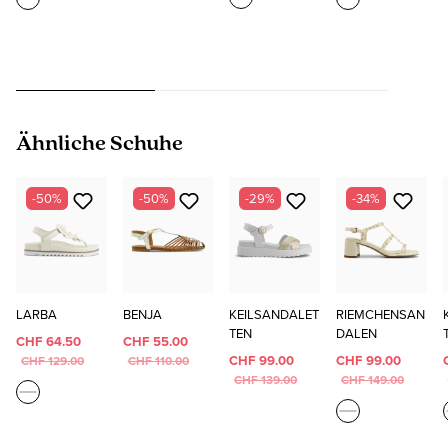
Produktgalerie überspringen
Ähnliche Schuhe
-50%
-50%
-29%
-34%
LARBA
BENJA
KEILSANDALET
RIEMCHENSAN
TEN
DALEN
CHF 64.50
CHF 55.00
CHF 99.00
CHF 99.00
CHF 129.00
CHF 110.00
CHF 139.00
CHF 149.00