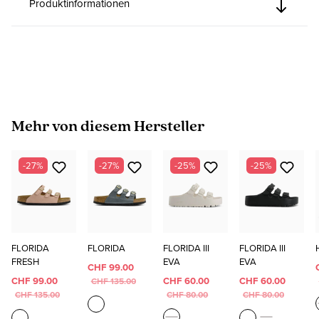
Produktinformationen
Produktgalerie überspringen
Mehr von diesem Hersteller
-27%
-27%
-25%
-25%
FLORIDA
FLORIDA
FLORIDA III
FLORIDA III
FRESH
EVA
EVA
CHF 99.00
CHF 99.00
CHF 60.00
CHF 60.00
CHF 135.00
CHF 135.00
CHF 80.00
CHF 80.00