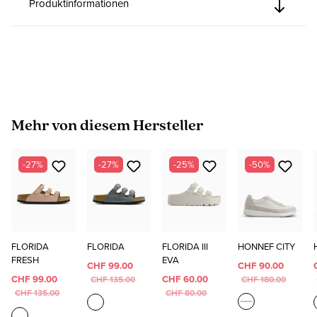
Produktinformationen
Produktgalerie überspringen
Mehr von diesem Hersteller
-27%
-27%
-25%
-50%
FLORIDA
FLORIDA
FLORIDA III
HONNEF CITY
FRESH
EVA
CHF 99.00
CHF 90.00
CHF 99.00
CHF 60.00
CHF 135.00
CHF 180.00
CHF 135.00
CHF 80.00