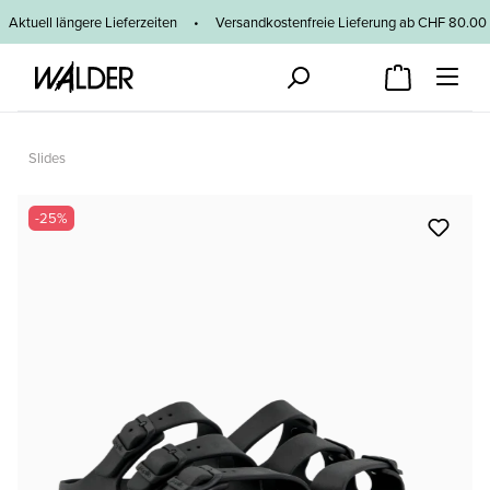
Zum Hauptinhalt springen
Aktuell längere Lieferzeiten
•
Versandkostenfreie Lieferung ab CHF 80
Slides
Bildergalerie überspringen
-25%