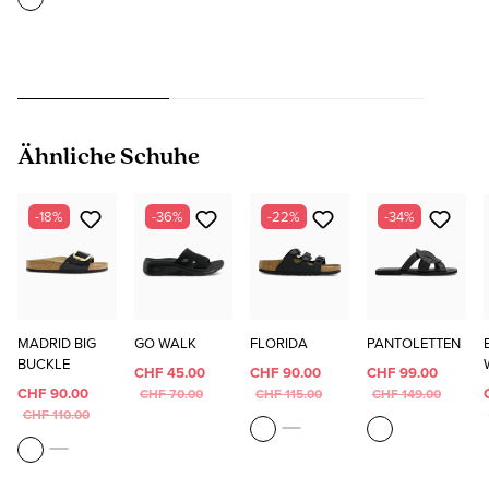
Produktgalerie überspringen
Ähnliche Schuhe
-18%
-36%
-22%
-34%
MADRID BIG
GO WALK
FLORIDA
PANTOLETTEN
BUCKLE
CHF 45.00
CHF 90.00
CHF 99.00
CHF 90.00
CHF 70.00
CHF 115.00
CHF 149.00
CHF 110.00