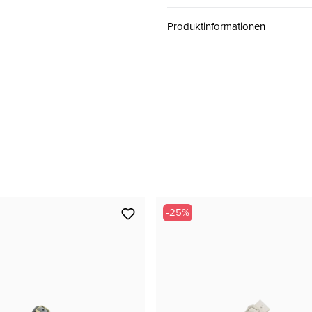
39
CHF 60.00
Produktinformationen
40
CHF 60.00
41
CHF 60.00
42
CHF 60.00
-25%