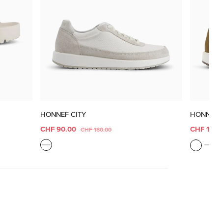
HONNEF CITY
HONNEF 
CHF 90.00
CHF 140
CHF 180.00