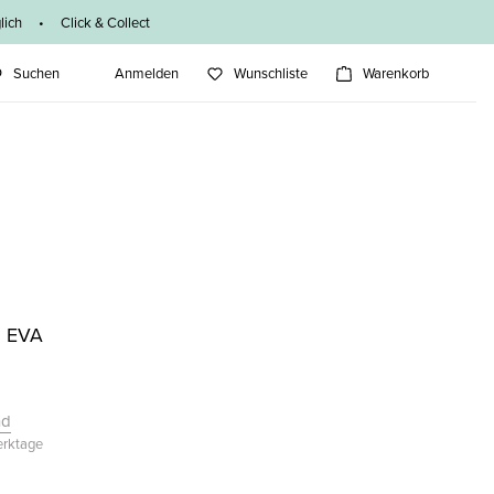
ich • Click & Collect
Suchen
Anmelden
Wunschliste
Warenkorb
I EVA
nd
Werktage