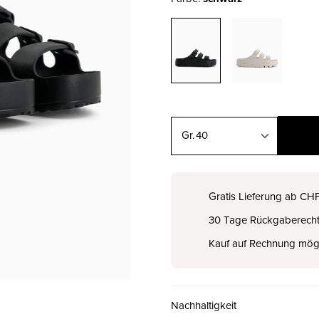
40
36
CHF 60.00
Gratis Lieferung ab CH
30 Tage Rückgaberech
37
CHF 60.00
Kauf auf Rechnung mög
38
CHF 60.00
Nachhaltigkeit