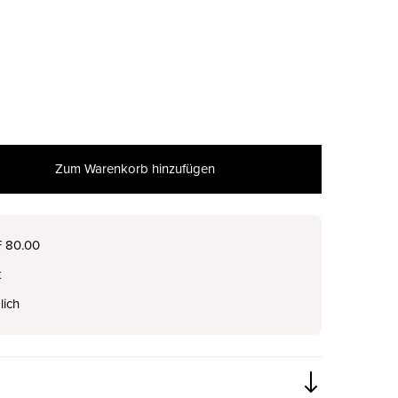
Zum Warenkorb hinzufügen
nur noch wenige verfügbar
F 80.00
t
lich