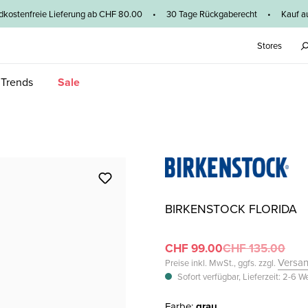
dkostenfreie Lieferung ab CHF 80.00 • 30 Tage Rückgaberecht • Kauf au
Stores
 Trends
Sale
BIRKENSTOCK FLORIDA
CHF 99.00
CHF 135.00
Versa
Preise inkl. MwSt., ggfs. zzgl.
Sofort verfügbar, Lieferzeit: 2-6 
Farbe:
grau