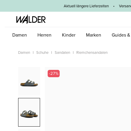
um Hauptinhalt springen
Zur Hauptnavigation springen
Aktuell längere Lieferzeiten
•
Versan
Damen
Herren
Kinder
Marken
Guides &
Damen
Schuhe
Sandalen
Riemchensandalen
Bildergalerie überspringen
-27%