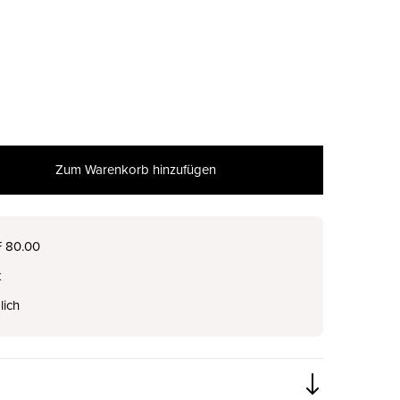
Zum Warenkorb hinzufügen
nur noch wenige verfügbar
F 80.00
t
lich