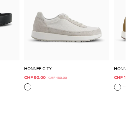
HONNEF CITY
HONNEF 
CHF 90.00
CHF 140
CHF 180.00