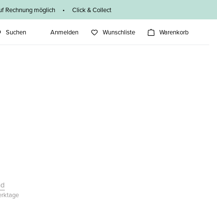
f Rechnung möglich • Click & Collect
Suchen
Anmelden
Wunschliste
Warenkorb
nd
Werktage