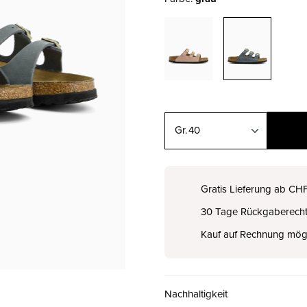
40
35
CHF 99.00
Gratis Lieferung ab CH
30 Tage Rückgaberech
36
CHF 99.00
Kauf auf Rechnung mög
37
CHF 99.00
Nachhaltigkeit