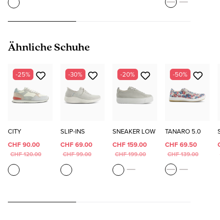
Produktgalerie überspringen
Ähnliche Schuhe
-25%
-30%
-20%
-50%
CITY
SLIP-INS
SNEAKER LOW
TANARO 5.0
CHF 90.00
CHF 69.00
CHF 159.00
CHF 69.50
CHF 120.00
CHF 99.00
CHF 199.00
CHF 139.00