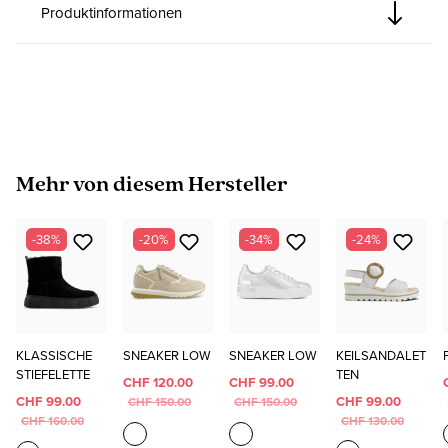
Produktinformationen
Produktgalerie überspringen
Mehr von diesem Hersteller
-38%
-20%
-34%
-24%
KLASSISCHE
SNEAKER LOW
SNEAKER LOW
KEILSANDALET
STIEFELETTE
TEN
CHF 120.00
CHF 99.00
CHF 99.00
CHF 99.00
CHF 150.00
CHF 150.00
CHF 160.00
CHF 130.00