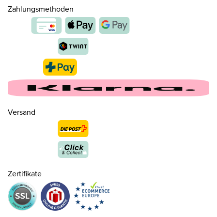
Zahlungsmethoden
Versand
36 ( 3½ )
CHF 99.00
nur noch wenige verfügbar
Zertifikate
37 ( 4 )
CHF 99.00
nur noch wenige verfügbar
37.5 ( 4½ )
CHF 99.00