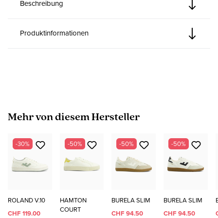
Beschreibung
Produktinformationen
Produktgalerie überspringen
Mehr von diesem Hersteller
-30%
-50%
-50%
-50%
ROLAND V.10
HAMTON
BURELA SLIM
BURELA SLIM
COURT
CHF 119.00
CHF 94.50
CHF 94.50