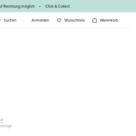
f Rechnung möglich • Click & Collect
Suchen
Anmelden
Wunschliste
Warenkorb
nd
Werktage