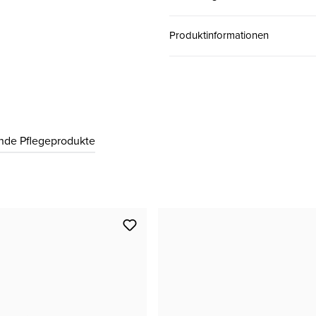
37.5 ( 4½ )
CHF 199.00
Produktinformationen
38 ( 5 )
CHF 199.00
38.5 ( 5½ )
CHF 199.00
nde Pflegeprodukte
39 ( 6 )
CHF 199.00
40 ( 6½ )
CHF 199.00
40.5 ( 7 )
CHF 199.00
41 ( 7½ )
CHF 199.00