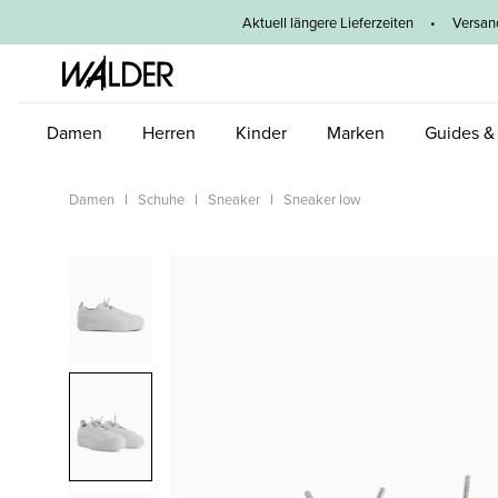
um Hauptinhalt springen
Zur Hauptnavigation springen
Aktuell längere Lieferzeiten
•
Versan
Damen
Herren
Kinder
Marken
Guides &
Damen
Schuhe
Sneaker
Sneaker low
Bildergalerie überspringen