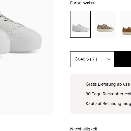
Farbe:
weiss
40.5
( 7 )
35.5 ( 3 )
CHF 199.00
Gratis Lieferung ab CH
30 Tage Rückgaberech
36 ( 3½ )
CHF 199.00
Kauf auf Rechnung mög
37 ( 4 )
CHF 199.00
Nachhaltigkeit