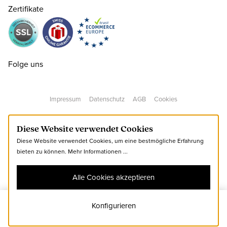
Zertifikate
38 ( 5 )
CHF 139.00
38.5 ( 5½ )
CHF 139.00
Folge uns
39 ( 6 )
CHF 139.00
Impressum
Datenschutz
AGB
Cookies
40 ( 6½ )
CHF 139.00
nur noch wenige verfügbar
Diese Website verwendet Cookies
Diese Website verwendet Cookies, um eine bestmögliche Erfahrung
40.5 ( 7 )
CHF 139.00
bieten zu können.
Mehr Informationen ...
Alle Cookies akzeptieren
41 ( 7½ )
CHF 139.00
nur noch wenige verfügbar
Konfigurieren
39
Zum Warenkorb hinzufügen
42 ( 8 )
CHF 139.00
nur noch wenige verfügbar