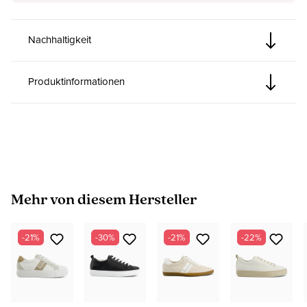
Nachhaltigkeit
Produktinformationen
Produktgalerie überspringen
Mehr von diesem Hersteller
-21%
-30%
-21%
-22%