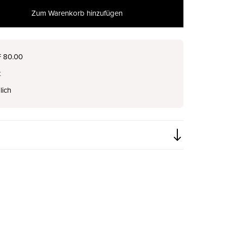
Zum Warenkorb hinzufügen
nur noch wenige verfügbar
F 80.00
t
nur noch wenige verfügbar
lich