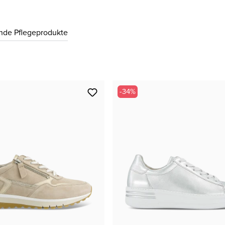
39 ( 6 )
CHF 99.00
nde Pflegeprodukte
40 ( 6½ )
CHF 99.00
40.5 ( 7 )
CHF 99.00
-34%
41 ( 7½ )
CHF 99.00
42 ( 8 )
CHF 99.00