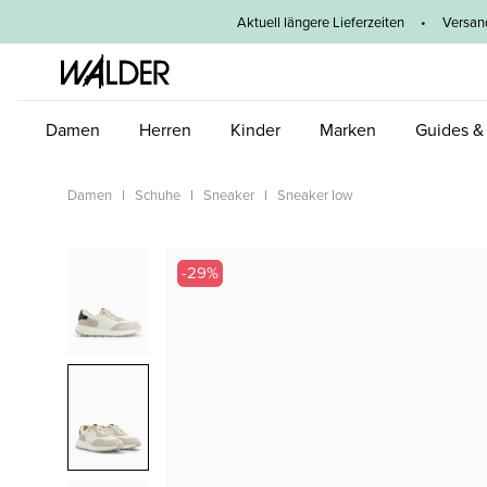
um Hauptinhalt springen
Zur Hauptnavigation springen
Aktuell längere Lieferzeiten
•
Versan
Damen
Herren
Kinder
Marken
Guides &
Damen
Schuhe
Sneaker
Sneaker low
Bildergalerie überspringen
-29%