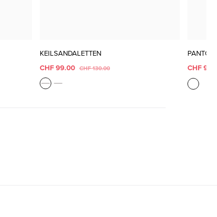
KEILSANDALETTEN
PANTOL
CHF 99.00
CHF 90.
CHF 130.00