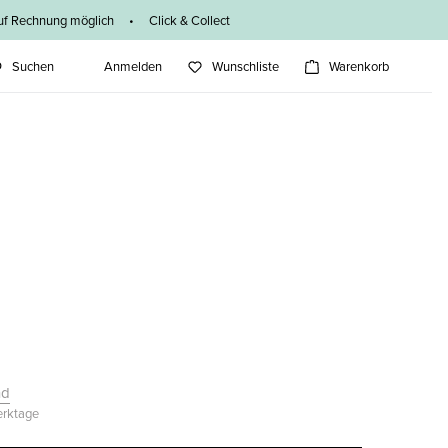
f Rechnung möglich • Click & Collect
Suchen
Anmelden
Wunschliste
Warenkorb
nd
Werktage