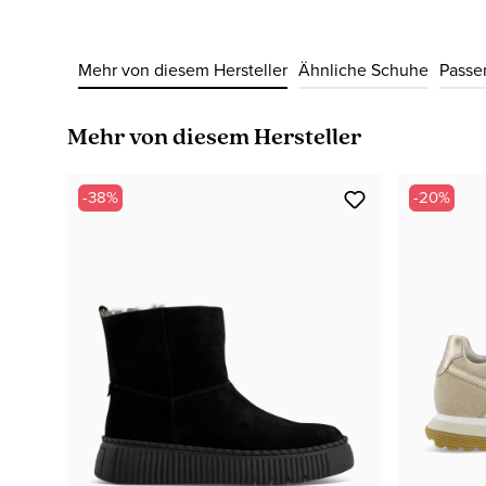
Mehr von diesem Hersteller
Ähnliche Schuhe
Passe
Produktgalerie überspringen
Mehr von diesem Hersteller
-38%
-20%