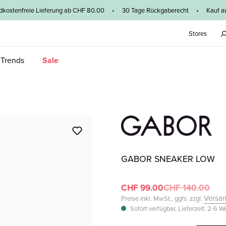
dkostenfreie Lieferung ab CHF 80.00 • 30 Tage Rückgaberecht • Kauf au
Stores
 Trends
Sale
GABOR SNEAKER LOW
CHF 99.00
CHF 140.00
Versa
Preise inkl. MwSt., ggfs. zzgl.
Sofort verfügbar, Lieferzeit: 2-6 