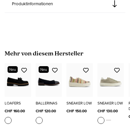
Produktinformationen
Produktgalerie überspringen
Mehr von diesem Hersteller
Neu
Neu
LOAFERS
BALLERINAS
SNEAKER LOW
SNEAKER LOW
CHF 160.00
CHF 120.00
CHF 150.00
CHF 130.00