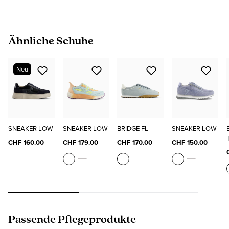
Produktgalerie überspringen
Ähnliche Schuhe
Neu
SNEAKER LOW
SNEAKER LOW
BRIDGE FL
SNEAKER LOW
CHF 160.00
CHF 179.00
CHF 170.00
CHF 150.00
Produktgalerie überspringen
Passende Pflegeprodukte