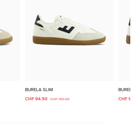
BURELA SLIM
BURELA 
CHF 94.50
CHF 94.
CHF 189.00