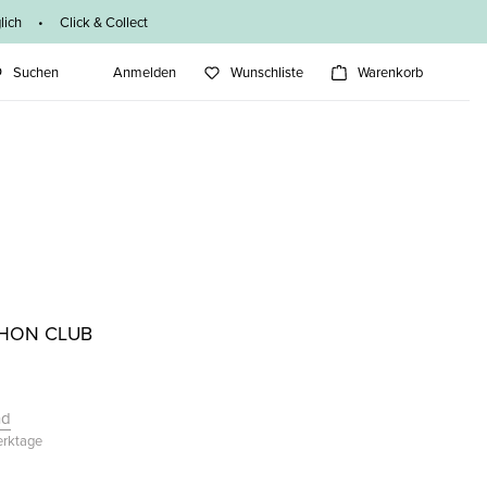
ich • Click & Collect
Suchen
Anmelden
Wunschliste
Warenkorb
THON CLUB
nd
Werktage