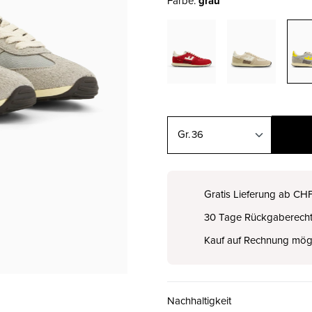
Farbe:
grau
36
36
CHF 99.00
Gratis Lieferung ab CH
30 Tage Rückgaberech
37
CHF 99.00
Kauf auf Rechnung mög
38
CHF 99.00
Nachhaltigkeit