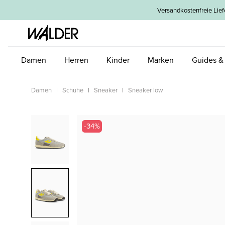
um Hauptinhalt springen
Zur Hauptnavigation springen
Versandkostenfreie L
Damen
Herren
Kinder
Marken
Guides &
Damen
Schuhe
Sneaker
Sneaker low
Bildergalerie überspringen
-34%