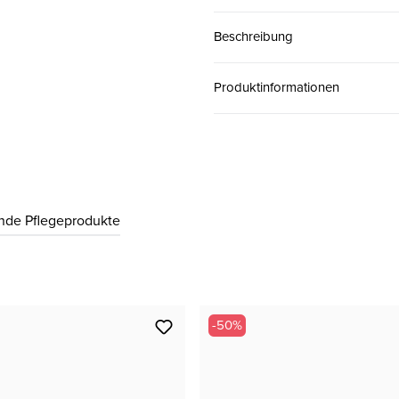
39
CHF 99.00
Beschreibung
40
CHF 99.00
Produktinformationen
41
CHF 99.00
nde Pflegeprodukte
-50%