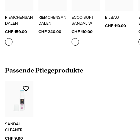
RIEMCHENSAN
RIEMCHENSAN
ECCO SOFT
BILBAO
DALEN
DALEN
SANDAL W
CHF 110.00
CHF 159.00
CHF 240.00
CHF 110.00
Produktgalerie überspringen
Passende Pflegeprodukte
SANDAL
CLEANER
CHF 9.90