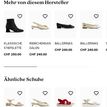
Produktgalerie überspringen
Mehr von diesem Hersteller
KLASSISCHE
RIEMCHENSAN
BALLERINAS
BALLERINAS
STIEFELETTE
DALEN
CHF 240.00
CHF 240.00
CHF 250.00
CHF 240.00
Produktgalerie überspringen
Ähnliche Schuhe