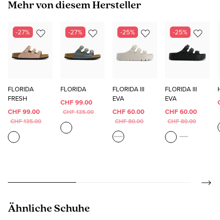
Produktgalerie überspringen
Mehr von diesem Hersteller
-27%
-27%
-25%
-25%
FLORIDA
FLORIDA
FLORIDA III
FLORIDA III
FRESH
EVA
EVA
CHF 99.00
CHF 99.00
CHF 60.00
CHF 60.00
CHF 135.00
CHF 135.00
CHF 80.00
CHF 80.00
Produktgalerie überspringen
Ähnliche Schuhe