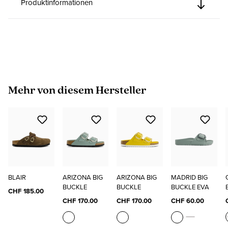
Produktinformationen
Produktgalerie überspringen
Mehr von diesem Hersteller
BLAIR
ARIZONA BIG
ARIZONA BIG
MADRID BIG
BUCKLE
BUCKLE
BUCKLE EVA
CHF 185.00
CHF 170.00
CHF 170.00
CHF 60.00