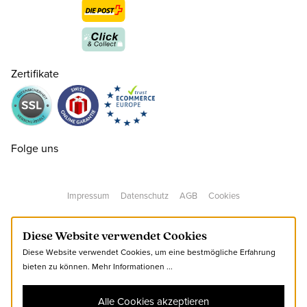
35
CHF 75.00
nur noch wenige verfügbar
Zertifikate
36
CHF 75.00
nur noch wenige verfügbar
37
CHF 75.00
Folge uns
38
CHF 75.00
Impressum
Datenschutz
AGB
Cookies
39
CHF 75.00
Diese Website verwendet Cookies
Diese Website verwendet Cookies, um eine bestmögliche Erfahrung
40
CHF 75.00
bieten zu können.
Mehr Informationen ...
Alle Cookies akzeptieren