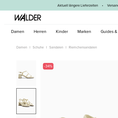
um Hauptinhalt springen
Zur Hauptnavigation springen
Aktuell längere Lieferzeiten
•
Versan
Damen
Herren
Kinder
Marken
Guides &
Damen
Schuhe
Sandalen
Riemchensandalen
Bildergalerie überspringen
-34%