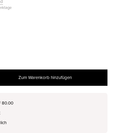
nd
Werktage
Zum Warenkorb hinzufügen
nur noch wenige verfügbar
F 80.00
t
nur noch wenige verfügbar
lich