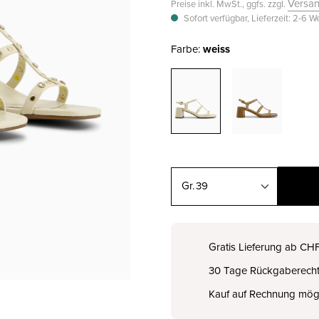
Versa
Preise inkl. MwSt., ggfs. zzgl.
Sofort verfügbar, Lieferzeit: 2-6 
Farbe:
weiss
39
35
CHF 99.00
Gratis Lieferung ab CH
30 Tage Rückgaberech
36
CHF 99.00
Kauf auf Rechnung mög