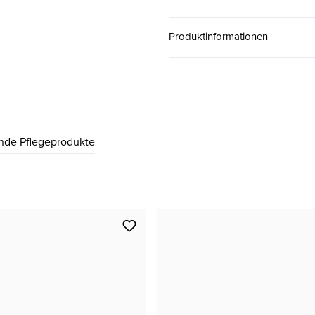
37
CHF 99.00
Produktinformationen
38
CHF 99.00
39
CHF 99.00
nde Pflegeprodukte
40
CHF 99.00
41
CHF 99.00
42
CHF 99.00