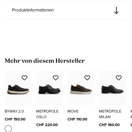
Produktinformationen
Produktgalerie überspringen
Mehr von diesem Hersteller
BYWAY 2.0
METROPOLE
MOVE
METROPOLE
OSLO
MILAN
CHF 150.00
CHF 110.00
CHF 220.00
CHF 160.00