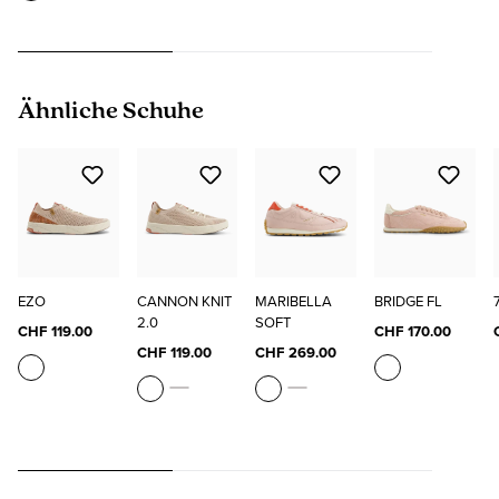
Produktgalerie überspringen
Ähnliche Schuhe
EZO
CANNON KNIT
MARIBELLA
BRIDGE FL
2.0
SOFT
CHF 119.00
CHF 170.00
CHF 119.00
CHF 269.00