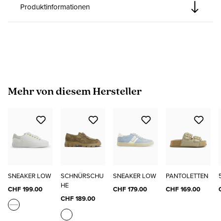
Produktinformationen
Produktgalerie überspringen
Mehr von diesem Hersteller
SNEAKER LOW
SCHNÜRSCHU
SNEAKER LOW
PANTOLETTEN
HE
CHF 199.00
CHF 179.00
CHF 169.00
CHF 189.00