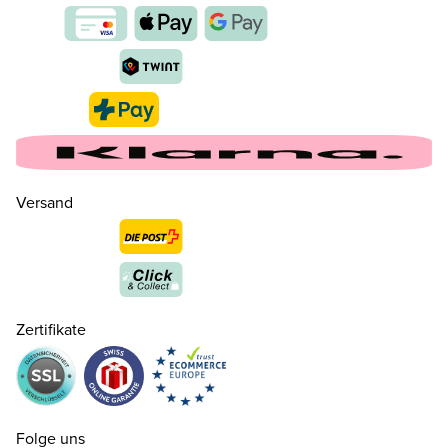
35.5 ( 3 )
CHF 189.00
nur noch wenige verfügbar
36 ( 3½ )
CHF 189.00
nur noch wenige verfügbar
Versand
37 ( 4 )
CHF 189.00
37.5 ( 4½ )
CHF 189.00
Zertifikate
38 ( 5 )
CHF 189.00
38.5 ( 5½ )
CHF 189.00
Folge uns