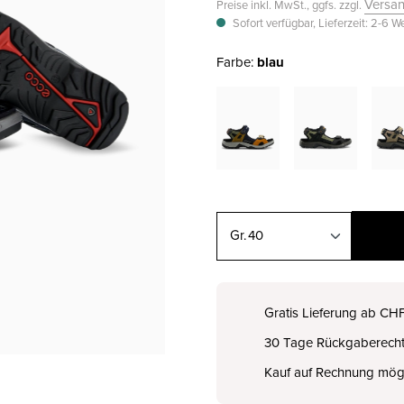
Versa
Preise inkl. MwSt., ggfs. zzgl.
Sofort verfügbar, Lieferzeit: 2-6 
Farbe:
blau
40
40
CHF 130.00
Gratis Lieferung ab CH
30 Tage Rückgaberech
41
CHF 130.00
Kauf auf Rechnung mög