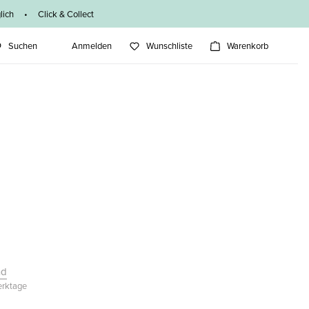
ich • Click & Collect
Suchen
Anmelden
Wunschliste
Warenkorb
nd
Werktage