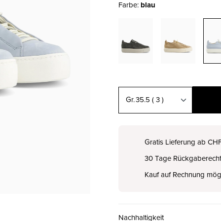
Farbe:
blau
35.5
( 3 )
35.5 ( 3 )
CHF 189.00
Gratis Lieferung ab CH
30 Tage Rückgaberech
36 ( 3½ )
CHF 189.00
Kauf auf Rechnung mög
37 ( 4 )
CHF 189.00
Nachhaltigkeit