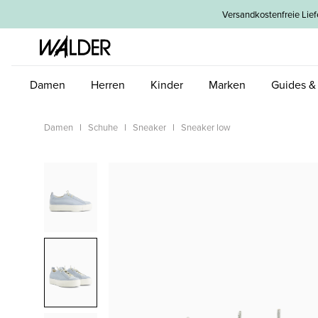
um Hauptinhalt springen
Zur Hauptnavigation springen
Versandkostenfreie L
Damen
Herren
Kinder
Marken
Guides &
Damen
Schuhe
Sneaker
Sneaker low
Bildergalerie überspringen