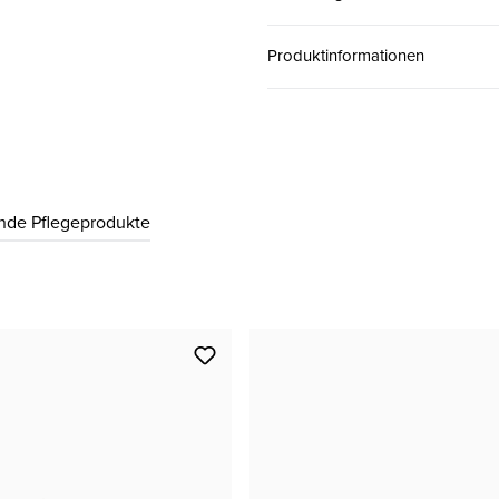
37.5 ( 4½ )
CHF 189.00
Produktinformationen
38 ( 5 )
CHF 189.00
38.5 ( 5½ )
CHF 189.00
nde Pflegeprodukte
39 ( 6 )
CHF 189.00
40 ( 6½ )
CHF 189.00
40.5 ( 7 )
CHF 189.00
41 ( 7½ )
CHF 189.00