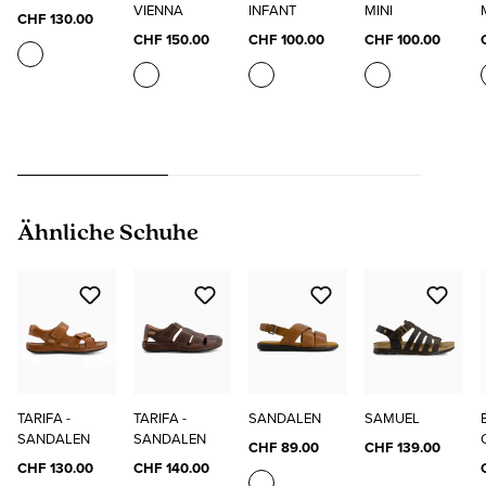
VIENNA
INFANT
MINI
CHF 130.00
CHF 150.00
CHF 100.00
CHF 100.00
Produktgalerie überspringen
Ähnliche Schuhe
TARIFA -
TARIFA -
SANDALEN
SAMUEL
SANDALEN
SANDALEN
CHF 89.00
CHF 139.00
CHF 130.00
CHF 140.00