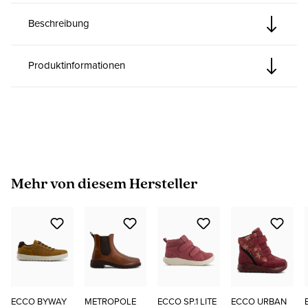
Beschreibung
Produktinformationen
Produktgalerie überspringen
Mehr von diesem Hersteller
ECCO BYWAY
METROPOLE
ECCO SP.1 LITE
ECCO URBAN