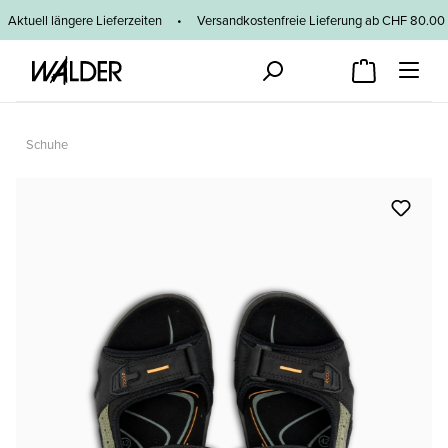
Zum Hauptinhalt springen
Aktuell längere Lieferzeiten
•
Versandkostenfreie Lieferung ab CHF 80
Schuhe
Bildergalerie überspringen