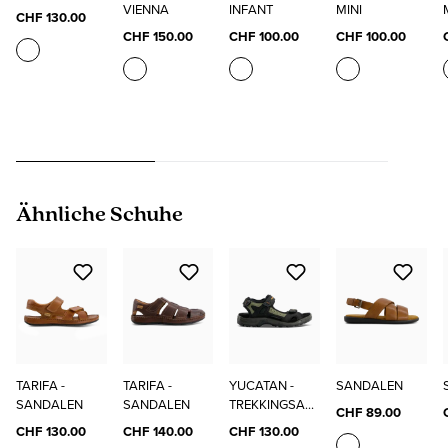
VIENNA
INFANT
MINI
CHF 130.00
CHF 150.00
CHF 100.00
CHF 100.00
Produktgalerie überspringen
Ähnliche Schuhe
TARIFA -
TARIFA -
YUCATAN -
SANDALEN
SANDALEN
SANDALEN
TREKKINGSAN
CHF 89.00
DALEN
CHF 130.00
CHF 140.00
CHF 130.00