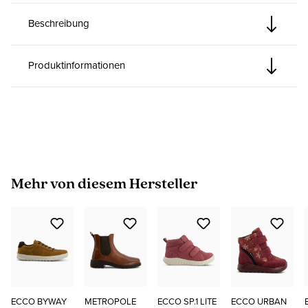
Beschreibung
Produktinformationen
Produktgalerie überspringen
Mehr von diesem Hersteller
ECCO BYWAY
METROPOLE
ECCO SP.1 LITE
ECCO URBAN