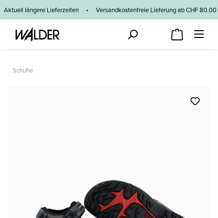
Zum Hauptinhalt springen
Aktuell längere Lieferzeiten
•
Versandkostenfreie Lieferung ab CHF 80
Schuhe
Bildergalerie überspringen