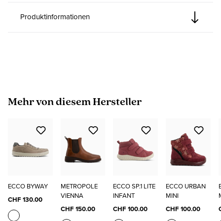
Produktinformationen
Produktgalerie überspringen
Mehr von diesem Hersteller
ECCO BYWAY
METROPOLE
ECCO SP.1 LITE
ECCO URBAN
VIENNA
INFANT
MINI
CHF 130.00
CHF 150.00
CHF 100.00
CHF 100.00