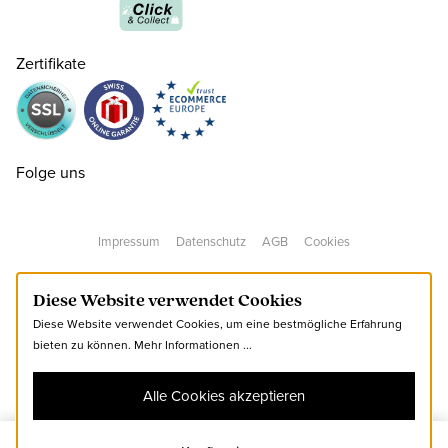
39
CHF 130.00
nur noch wenige verfügbar
Zertifikate
40
CHF 130.00
nur noch wenige verfügbar
41
CHF 130.00
Folge uns
42
CHF 130.00
Impressum
Datenschutz
AGB
Cookies
43
CHF 130.00
Diese Website verwendet Cookies
Diese Website verwendet Cookies, um eine bestmögliche Erfahrung
44
CHF 130.00
bieten zu können.
Mehr Informationen ...
Alle Cookies akzeptieren
45
CHF 130.00
nur noch wenige verfügbar