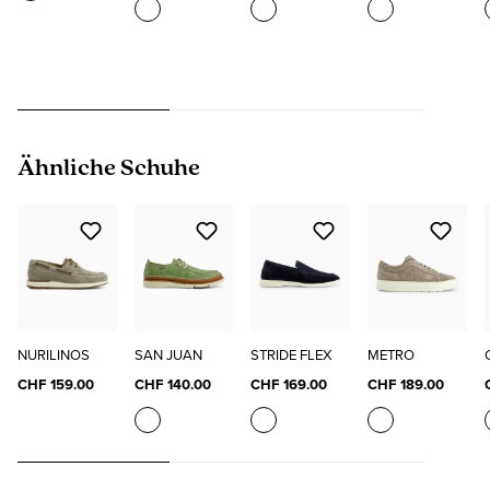
Produktgalerie überspringen
Ähnliche Schuhe
NURILINOS
SAN JUAN
STRIDE FLEX
METRO
CHF 159.00
CHF 140.00
CHF 169.00
CHF 189.00