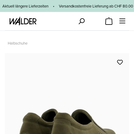
Zum Hauptinhalt springen
Aktuell längere Lieferzeiten
•
Versandkostenfreie Lieferung ab CHF 80
Halbschuhe
Bildergalerie überspringen