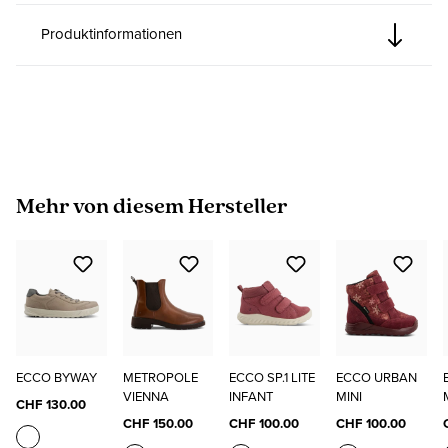
Produktinformationen
Produktgalerie überspringen
Mehr von diesem Hersteller
ECCO BYWAY
METROPOLE
ECCO SP.1 LITE
ECCO URBAN
VIENNA
INFANT
MINI
CHF 130.00
CHF 150.00
CHF 100.00
CHF 100.00