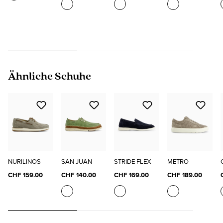
Produktgalerie überspringen
Ähnliche Schuhe
NURILINOS
SAN JUAN
STRIDE FLEX
METRO
CHF 159.00
CHF 140.00
CHF 169.00
CHF 189.00