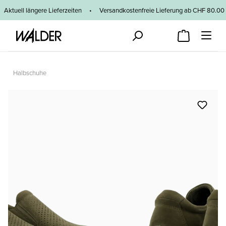
Zum Hauptinhalt springen
Aktuell längere Lieferzeiten
•
Versandkostenfreie Lieferung ab CHF 80
Halbschuhe
Bildergalerie überspringen