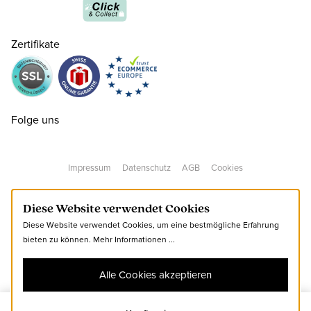
39
CHF 130.00
nur noch wenige verfügbar
Zertifikate
40
CHF 130.00
nur noch wenige verfügbar
41
CHF 130.00
Folge uns
42
CHF 130.00
Impressum
Datenschutz
AGB
Cookies
43
CHF 130.00
Diese Website verwendet Cookies
Diese Website verwendet Cookies, um eine bestmögliche Erfahrung
44
CHF 130.00
bieten zu können.
Mehr Informationen ...
Alle Cookies akzeptieren
45
CHF 130.00
nur noch wenige verfügbar