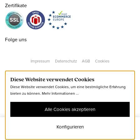
Zertifikate
37.5 ( 4½ )
CHF 139.00
38 ( 5 )
CHF 139.00
Folge uns
38.5 ( 5½ )
CHF 139.00
Impressum
Datenschutz
AGB
Cookies
39 ( 6 )
CHF 139.00
Diese Website verwendet Cookies
Diese Website verwendet Cookies, um eine bestmögliche Erfahrung
40 ( 6½ )
CHF 139.00
bieten zu können.
Mehr Informationen ...
Alle Cookies akzeptieren
40.5 ( 7 )
CHF 139.00
Konfigurieren
41
Zum Warenkorb hinzufügen
41 ( 7½ )
CHF 139.00
nur noch wenige verfügbar