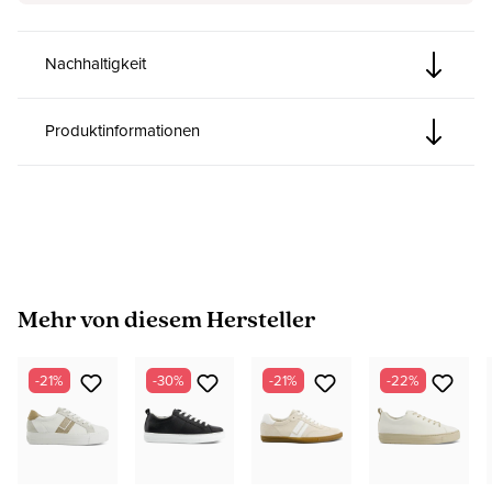
Nachhaltigkeit
Produktinformationen
Produktgalerie überspringen
Mehr von diesem Hersteller
-21%
-30%
-21%
-22%