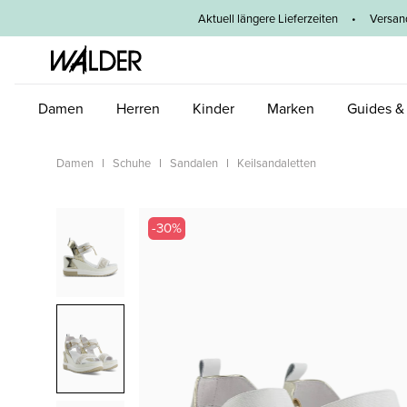
um Hauptinhalt springen
Zur Hauptnavigation springen
Aktuell längere Lieferzeiten
•
Versan
Damen
Herren
Kinder
Marken
Guides &
Damen
Schuhe
Sandalen
Keilsandaletten
Bildergalerie überspringen
-30%