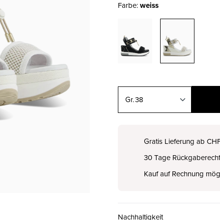
Farbe:
weiss
38
35
CHF 125.00
Gratis Lieferung ab CH
30 Tage Rückgaberech
36
CHF 125.00
Kauf auf Rechnung mög
38
CHF 125.00
Nachhaltigkeit