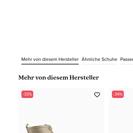
Mehr von diesem Hersteller
Ähnliche Schuhe
Passe
Produktgalerie überspringen
Mehr von diesem Hersteller
-33%
-34%