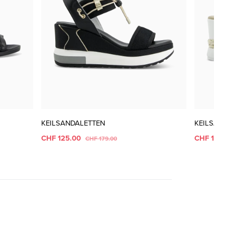
KEILSANDALETTEN
KEILSAN
CHF 125.00
CHF 119
CHF 179.00