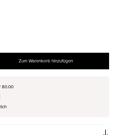
Zum Warenkorb hinzufügen
nur noch wenige verfügbar
F 80.00
t
nur noch wenige verfügbar
lich