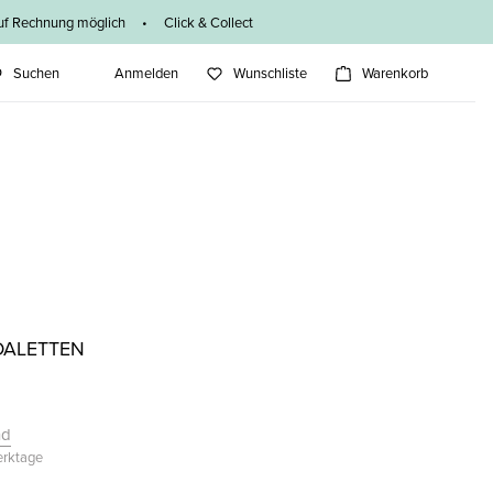
f Rechnung möglich • Click & Collect
Suchen
Anmelden
Wunschliste
Warenkorb
DALETTEN
nd
Werktage